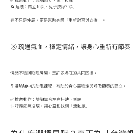
✅ 推薦動作：靠牆肩立、兔子按摩
🔁 建議：肩立10次、兔子按摩30次
這不只是伸展，更是幫助身體「重新對齊與支撐」。
③
疏通氣血，穩定情緒
，讓身心重新有節奏
情緒不穩與睡眠障礙，是許多媽咪的共同困擾。
孕婦瑜珈中的助眠課程，有助於身心靈穩定與呼吸節奏的建立。
✅ 推薦動作：雙腳彎合左右扭轉、側踢
✨ 呼應節氣循環，讓心靈也找到「流動感」