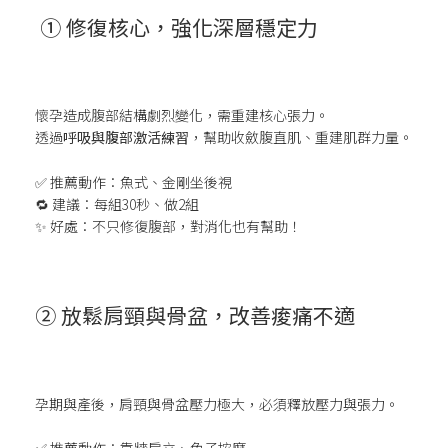
①
修復核心，強化深層穩定力
懷孕造成腹部結構劇烈變化，需重建核心張力。
透過
呼吸與腹部激活練習
，幫助收斂腹直肌、重建肌群力量。
✅ 推薦動作：魚式、金剛坐後視
🔁 建議：每組30秒、做2組
✨ 好處：不只修復腹部，對消化也有幫助！
②
放鬆肩頸與骨盆，改善痠痛不適
孕期與產後，肩頸與骨盆壓力極大，必須釋放壓力與張力。