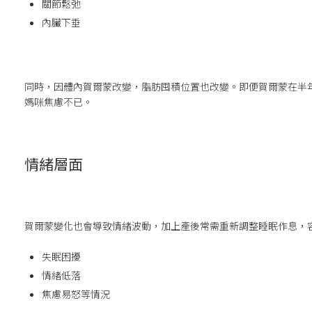
關節鬆弛
內臟下垂
同時，因體內賀爾蒙改變，脂肪囤積位置也改變。即便賀爾蒙在半
媽咪焦慮不已。
情緒層面
賀爾蒙變化也會導致情緒波動，加上產後常需重新調整睡眠作息，
失眠困擾
情緒低落
焦慮易怒等情況