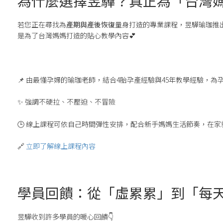
為什麼選擇昱驊？真正為「台灣
若您正在尋找為
產期與產後恢復
量身打造的專業課程，昱驊瑜珈推出
是為了台灣媽媽打造的貼心教學內容💕
📌 由最懂孕婦的瑜珈老師，結合4胎孕產經驗與45年教學經驗，
✨ 強調不硬拉、不壓迫、不冒險
🕒 線上課程可依自己時間彈性安排，配合新手媽媽生活節奏，在
🔗
立即了解線上課程內容
學員回饋：從「虛累累」到「每
昱驊收到許多學員的暖心回饋👇