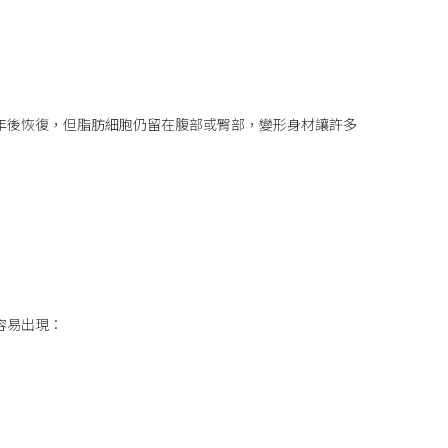
年後恢復，但脂肪細胞仍留在腹部或臀部，變形身材讓許多
容易出現：