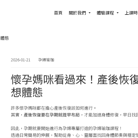
首頁
關於我們
體驗課程
上課時
想體態
2026-01-21
孕婦瑜珈
懷孕媽咪看過來！產後恢復有
想體態
許多懷孕媽咪都在擔心產後恢復該如何進行。
其實，
產後恢復要在孕期就提早布局
，才能加速身體修復，早日找
因此，孕期就要開始進行為孕婦專屬打造的孕婦瑜珈課程！
透過日常簡易的伸展，幫助從身、心、靈層面找回身體節奏與穩定情