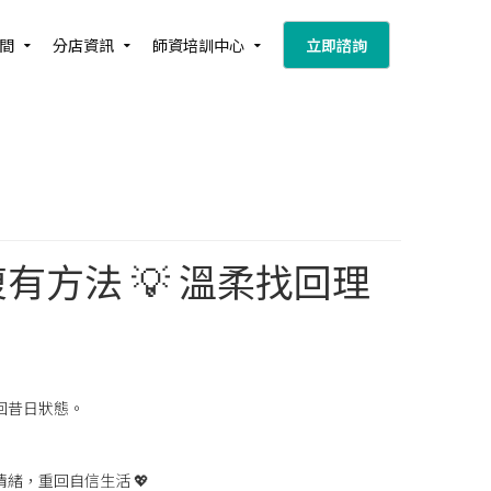
間
分店資訊
師資培訓中心
立即諮詢
方法 💡 溫柔找回理
回昔日狀態。
緒，重回自信生活 💖