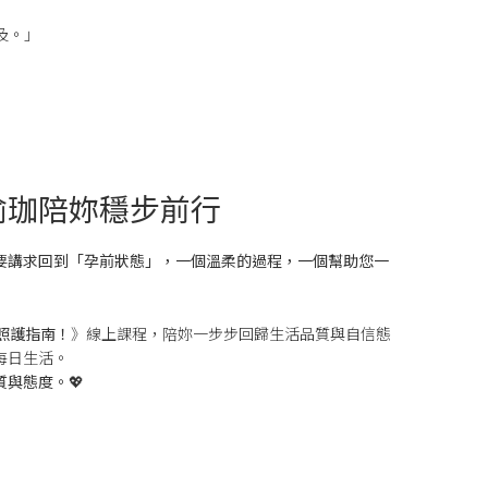
及。」
瑜珈陪妳穩步前行
要講求回到「孕前狀態」，一個溫柔的過程，一個幫助您一
照護指南！
》線上課程，陪妳一步步回歸生活品質與自信態
每日生活。
質與態度。
💖