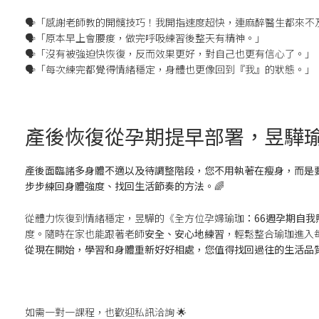
🗣「感謝老師教的開髖技巧！我開指速度超快，連麻醉醫生都來不
🗣「原本早上會腰痠，做完呼吸練習後整天有精神。」
🗣「沒有被強迫快恢復，反而效果更好，對自己也更有信心了。」
🗣「每次練完都覺得情緒穩定，身體也更像回到『我』的狀態。」
產後恢復從孕期提早部署，昱驊
產後面臨諸多身體不適以及待調整階段，您不用執著在瘦身，而是
步步練回身體強度、找回生活節奏的方法。
🌈
從體力恢復到情緒穩定，昱驊的《全方位孕婦瑜珈
：66週孕期自我
度。隨時在家也能跟著老師
安全、安心地練習
，輕鬆整合瑜珈進入
從現在開始，學習和身體重新好好相處，您值得找回過往的生活品
如需一對一課程，也歡迎私訊洽詢 🌟