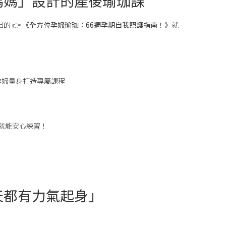
媽媽」設計的產後瑜珈課
的 👉
《全方位孕婦瑜珈：66週孕期自我照護指南！》
就
為孕婦量身打造專屬課程
家就能安心練習！
天都有力氣起身」