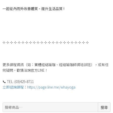
一起從內而外改善體質、提升生活品質 !
⊹ ⊹ ⊹ ⊹ ⊹ ⊹ ⊹ ⊹ ⊹ ⊹ ⊹ ⊹ ⊹ ⊹ ⊹ ⊹ ⊹ ⊹ ⊹ ⊹ ⊹ ⊹ ⊹
更多課程資訊（如：實體經絡瑜珈、經絡瑜珈師資培訓班），或有任
何疑問，歡情洽詢官方LINE！
📞 TEL: (03)425-8711
立即諮詢課程
：
https://page.line.me/whayoga
搜
搜尋
尋: