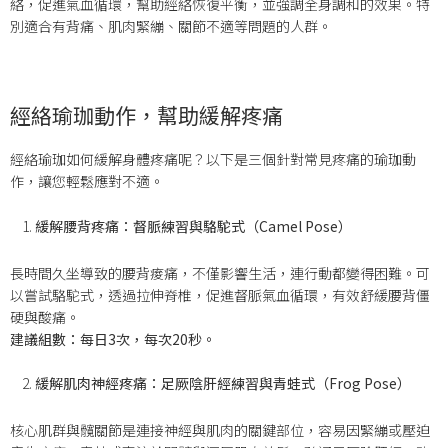
絡，促進氣血循環，幫助經絡恢復平衡，並強調全身調和的效果。特
別適合有背痛、肌肉緊繃、關節不適等問題的人群。
經絡瑜珈動作，幫助緩解疼痛
經絡瑜珈如何緩解身體疼痛呢？以下是三個針對常見疼痛的瑜珈動
作，讓您輕鬆應對不適。
緩解腰背疼痛：督脈練習與駱駝式（Camel Pose）
長時間久坐導致的腰背痠痛，不僅影響生活，連行動都變得困難。可
以嘗試駱駝式，透過拉伸脊椎，促進督脈氣血循環，有效舒緩腰背僵
硬與酸痛。
建議組數：每日3次，每次20秒。
緩解肌肉神經疼痛：足厥陰肝經練習與青蛙式（Frog Pose）
核心肌群與髖關節是連接神經與肌肉的關鍵部位，容易因緊繃或壓迫