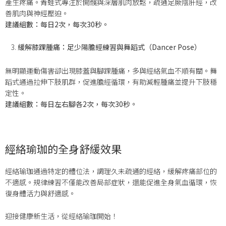
產生疼痛。青蛙式專注於開髖與深層肌肉放鬆，疏通足厥陰肝經，改
善肌肉與神經壓迫。
建議組數：每日2次，每次30秒。
緩解膝踝腫痛：足少陽膽經練習與舞蹈式（Dancer Pose）
無明顯運動傷害卻出現膝蓋與腳踝腫痛，多與經絡氣血不順有關。舞
蹈式通過拉伸下肢肌群，促進膽經循環，有助減輕腫痛並提升下肢穩
定性。
建議組數：每日左右腳各2次，每次30秒。
經絡瑜珈的全身舒緩效果
經絡瑜珈通過特定的體位法，調理久未疏通的經絡，緩解疼痛部位的
不適感。規律練習不僅能改善局部症狀，還能促進全身氣血循環，恢
復身體活力與舒適感。
迎接健康新生活，從經絡瑜珈開始！