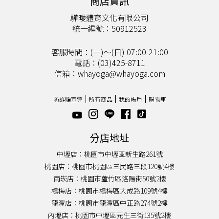
商店資訊
驊曖體育文化有限公司
統一編號：50912523
客服時間：(ㄧ)～(日) 07:00-21:00
電話：(03)425-8711
信箱：whayoga@whayoga.com
防詐騙宣導
所有商品
我的帳戶
購物車
分店地址
中壢店：桃園市中壢區新生路261號
桃園店：桃園市桃園區三民路三段120號4樓
南崁店：桃園市蘆竹區洛陽街50號2樓
楊梅店：桃園市楊梅區大成路109號4樓
龍潭店：桃園市龍潭區中正路274號2樓
內壢店：桃園市中壢區元生三街135號2樓