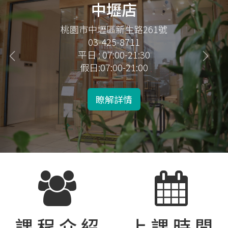
桃園店
桃園市桃園區三民路三段120號4樓
03-334-6787
平日:08:00-21:00
假日:門市不開放
瞭解詳情
課 程 介 紹
上 課 時 間