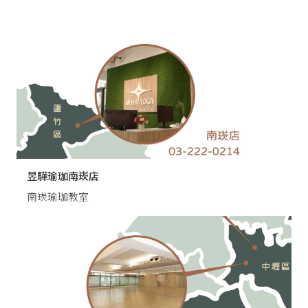
昱驊瑜珈南崁店
南崁瑜珈教室